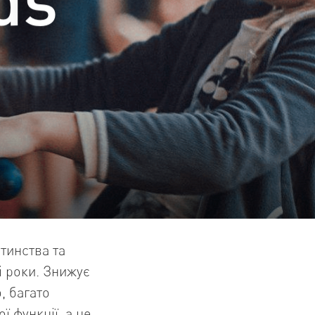
итинства та
і роки. Знижує
, багато
 функції, а це