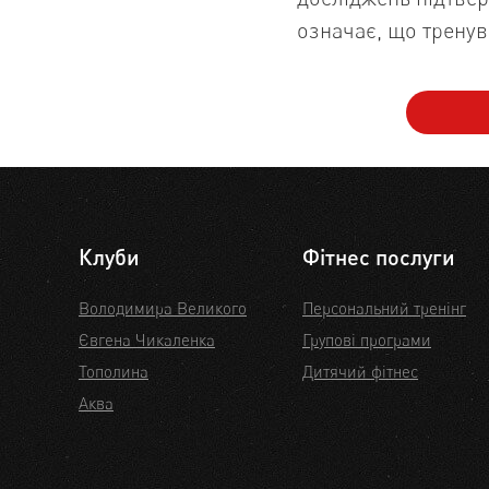
означає, що тренув
Клуби
Фітнес послуги
Володимира Великого
Персональний тренінг
Євгена Чикаленка
Групові програми
Тополина
Дитячий фітнес
Аква