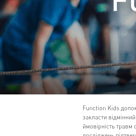
Function Kids допом
закласти відмінний
ймовірність травм 
досліджень підтвер