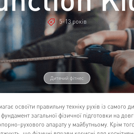
5-13 років
Дитячий фітнес
агає освоїти правильну техніку рухів із самого д
 фундамент загальної фізичної підготовки на довг
опорно-рухового апарату у майбутньому. Крім того
джують, що фізичні вправи корисні для когнітивної