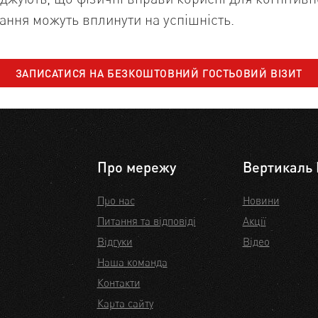
ання можуть вплинути на успішність.
ЗАПИСАТИСЯ НА
БЕЗКОШТОВНИЙ ГОСТЬОВИЙ ВІЗИТ
Про мережу
Вертикаль 
Про нас
Новини
Питання та відповіді
Акції
Відгуки
Відео
Наша команда
Контакти
Карта сайту