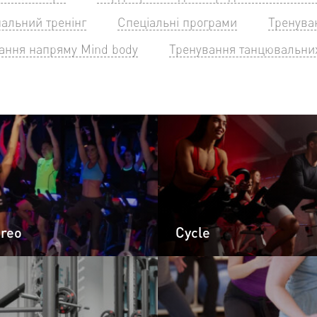
альний тренінг
Спеціальні програми
Тренуван
ання напряму Mind body
Тренування танцювальни
oreo
Cycle