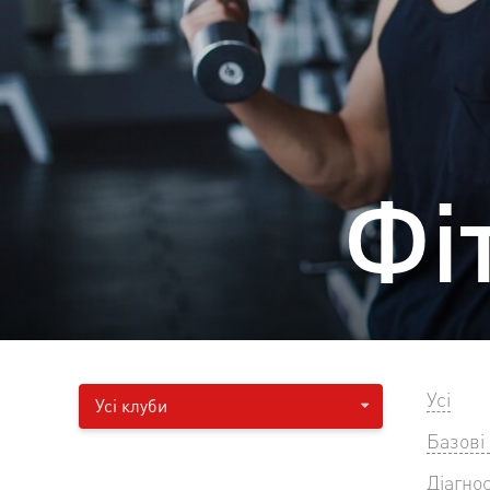
Фі
Усі
Усі клуби
Базові
Діагно