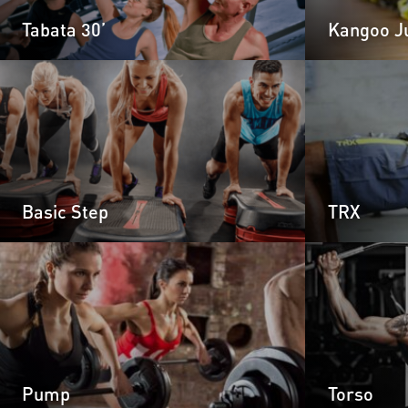
Tabata 30’
Kangoo 
Basic Step
TRX
Pump
Torso