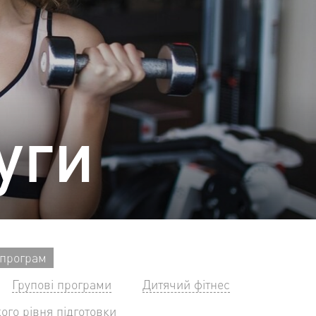
уги
 програм
Групові програми
Дитячий фітнес
ого рівня підготовки