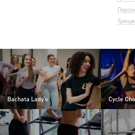
Персон
Тренув
Bachata Lady’s
Cycle Ch