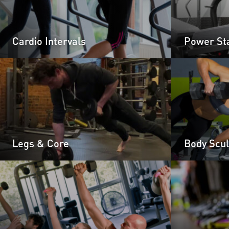
Cardio Intervals
Power St
Legs & Core
Body Scul