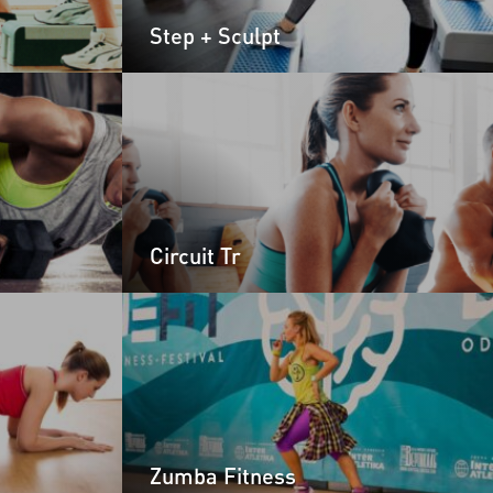
Step + Sculpt
Circuit Tr
Zumba Fitness