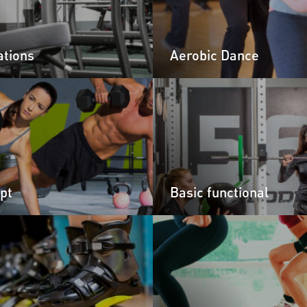
ations
Aerobic Dance
pt
Basic functional