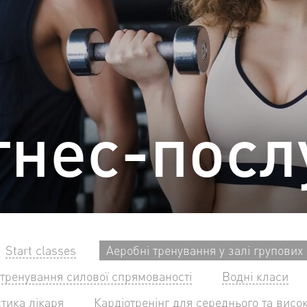
тнес-посл
Start classes
Аеробні тренування у залі групових
 тренування силової спрямованості
Водні класи
стика лікаря
Кардіотренінг для середнього та висок