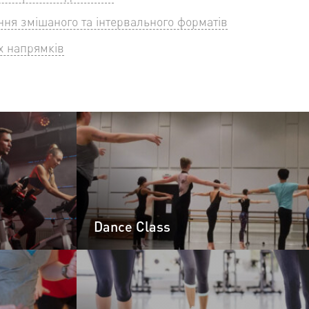
ня змішаного та інтервального форматів
х напрямків
Dance Class