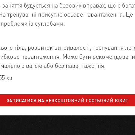
 заняття будується на базових вправах, що є бага
а тренуванні присутнє осьове навантаження. Це
ь проблеми із суглобами.
ього тіла, розвиток витривалості, тренування лег
трибкове навантаження. Може бути рекомендовани
імальною вагою або без навантаження.
55 хв
ЗАПИСАТИСЯ НА
БЕЗКОШТОВНИЙ ГОСТЬОВИЙ ВІЗИТ