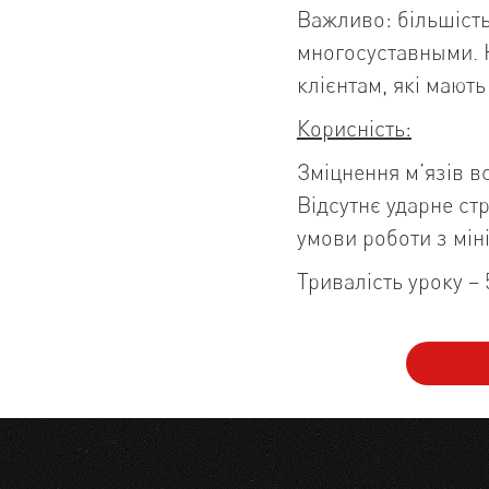
Важливо: більшість
многосуставными. Н
клієнтам, які мают
Корисність:
Зміцнення м’язів вс
Відсутнє ударне с
умови роботи з мін
Тривалість уроку – 