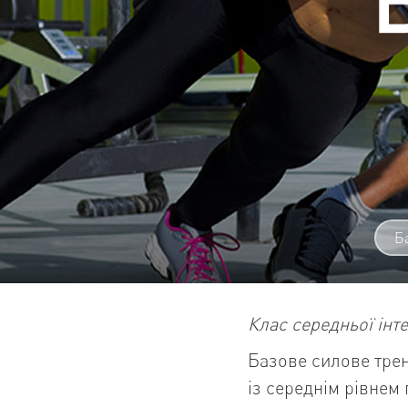
Б
Клас середньої інт
Базове силове трен
із середнім рівнем 