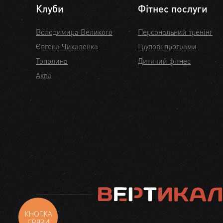
Клуби
Фітнес послуги
Володимира Великого
Персональний тренінг
Євгена Чикаленка
Групові програми
Тополина
Дитячий фітнес
Аква
КНОПКА
СВЯЗИ