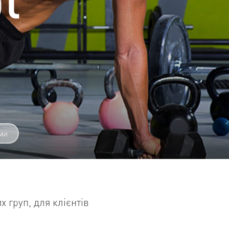
ми
 груп, для клієнтів