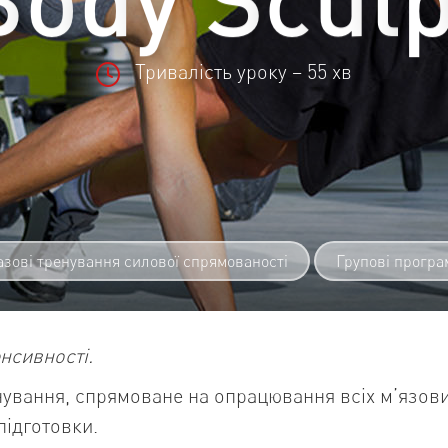
Тривалість уроку – 55 хв
азові тренування силової спрямованості
Групові програ
енсивності.
ування, спрямоване на опрацювання всіх м’язових
підготовки.