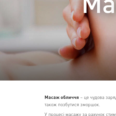
Масаж обличчя
– це чудова заря
також позбутися зморшок.
У процесі масажу за рахунок стим