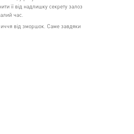
ити її від надлишку секрету залоз
валий час.
личчя від зморшок. Саме завдяки