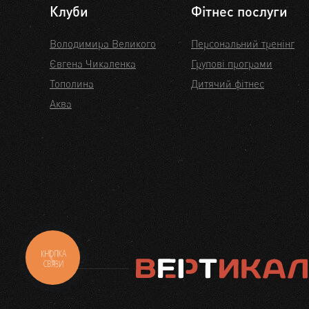
Клуби
Фітнес послуги
Володимира Великого
Персональний тренінг
Євгена Чикаленка
Групові програми
Тополина
Дитячий фітнес
Аква
КНОПКА
СВЯЗИ