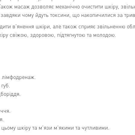
 Також масаж дозволяє механічно очистити шкіру, звільн
у, завдяки чому йдуть токсини, що накопичилися за три
дити в’янення шкіри, але також сприяє звільненню об
іру свіжою, здоровою, підтягнутою та молодою.
а лімфодренаж.
 губ.
дборіддя.
ччя.
я.
 цьому шкіру та м’язи м’якими та чутливими.