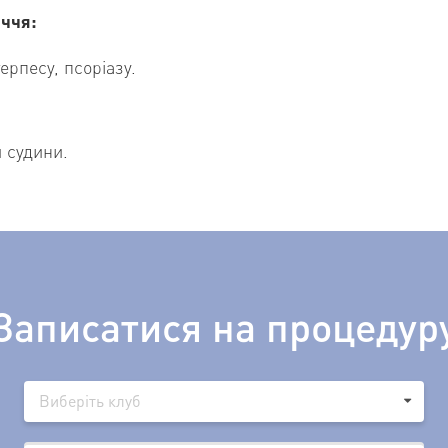
ччя:
ерпесу, псоріазу.
 судини.
Записатися на процедур
Виберіть клуб