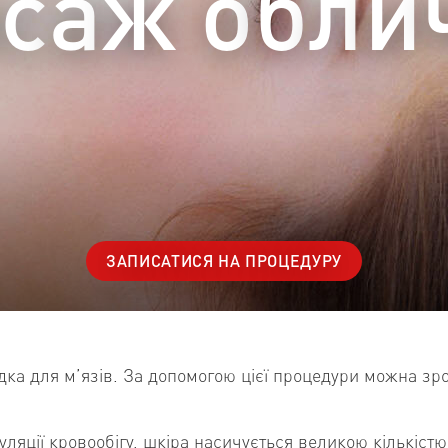
ЗАПИСАТИСЯ НА ПРОЦЕДУРУ
дка для м’язів. За допомогою цієї процедури можна зр
уляції кровообігу, шкіра насичується великою кількіст