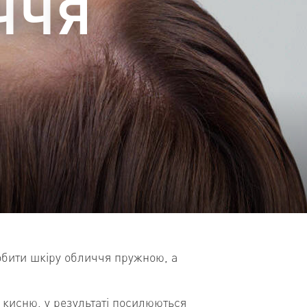
обити шкіру обличчя пружною, а
ю кисню, у результаті посилюються