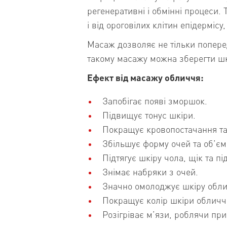
регенеративні і обмінні процеси.
і від ороговілих клітин епідерміс
Масаж дозволяє не тільки попере
такому масажу можна зберегти шк
Ефект від масажу обличчя:
Запобігає появі зморшок.
Підвищує тонус шкіри.
Покращує кровопостачання т
Збільшує форму очей та об’єм
Підтягує шкіру чола, щік та пі
Знімає набряки з очей.
Значно омолоджує шкіру обли
Покращує колір шкіри обличч
Розігріває м’язи, роблячи при