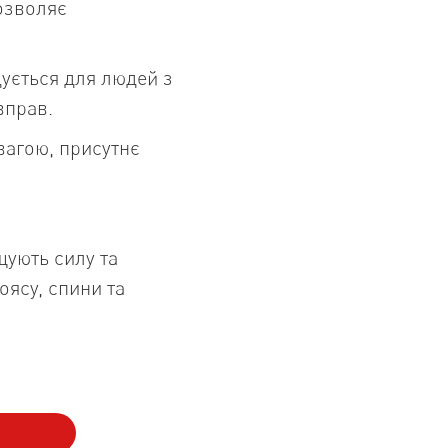
озволяє
ується для людей з
вправ.
вагою, присутнє
щують силу та
оясу, спини та