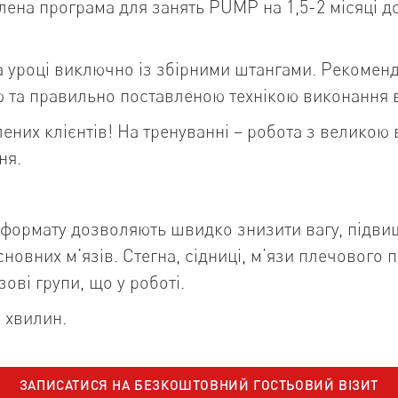
ена програма для занять PUMP на 1,5-2 місяці д
 уроці виключно із збірними штангами. Рекоменд
ю та правильно поставленою технікою виконання 
ених клієнтів! На тренуванні – робота з великою 
ня.
формату дозволяють швидко знизити вагу, підви
сновних м’язів. Стегна, сідниці, м’язи плечового п
зові групи, що у роботі.
5 хвилин.
ЗАПИСАТИСЯ НА
БЕЗКОШТОВНИЙ ГОСТЬОВИЙ ВІЗИТ