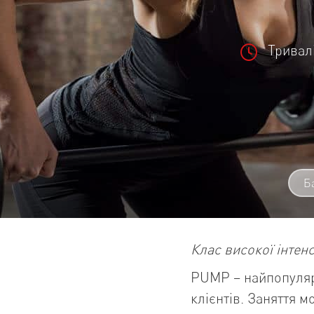
Тривалі
Б
Клас високої інтенс
PUMP – найпопуляр
клієнтів. Заняття 