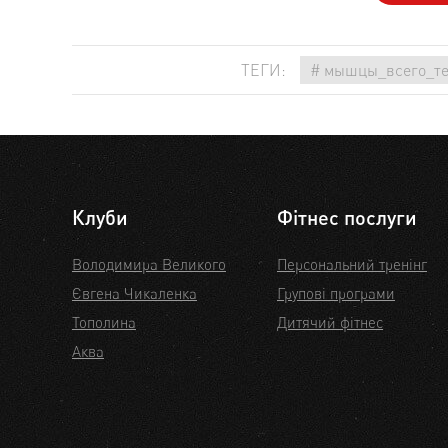
ТЕГИ:
# мышцы_всего_тел
Клуби
Фітнес послуги
Володимира Великого
Персональний тренінг
Євгена Чикаленка
Групові програми
Тополина
Дитячий фітнес
Аква