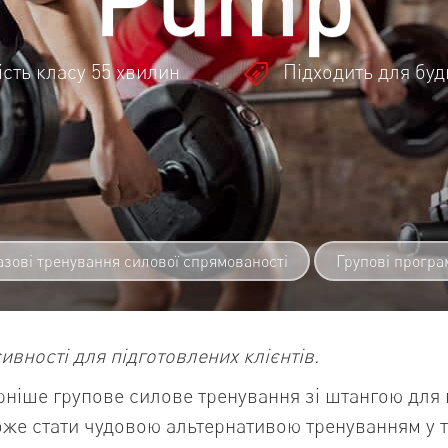
сть класу 55 хвилин
Підходить для буд
азові тренування силової спрямованості
Групові програ
ивності для підготовлених клієнтів.
ніше групове силове тренування зі штангою для 
може стати чудовою альтернативою тренуванням у 