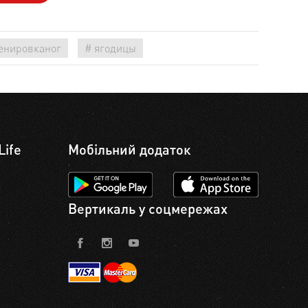
енировканог
# ягодицы
Life
Мобільний додаток
Вертикаль у соцмережах