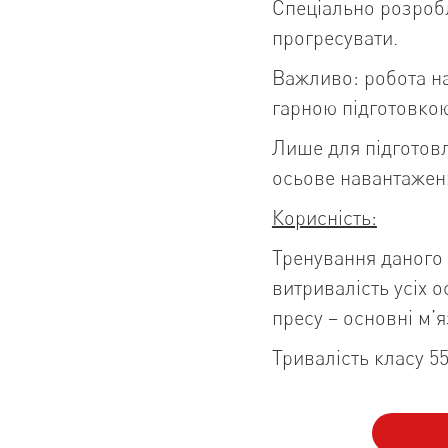
Спеціально розробл
прогресувати.
Важливо: робота на
гарною підготовко
Лише для підготовл
осьове навантажен
Корисність:
Тренування даного 
витривалість усіх о
пресу – основні м’я
Тривалість класу 5