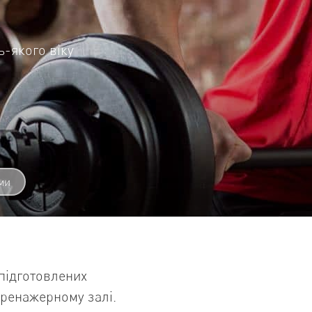
ь-якого віку
ми
підготовлених
тренажерному залі.