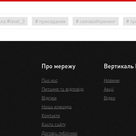
а #level_3
# приседания
# силовойтренинг
# тр
Про мережу
Вертикаль 
Про нас
Новини
Питання та відповіді
Акції
Відгуки
Відео
Наша команда
Контакти
Карта сайту
Договір публічної