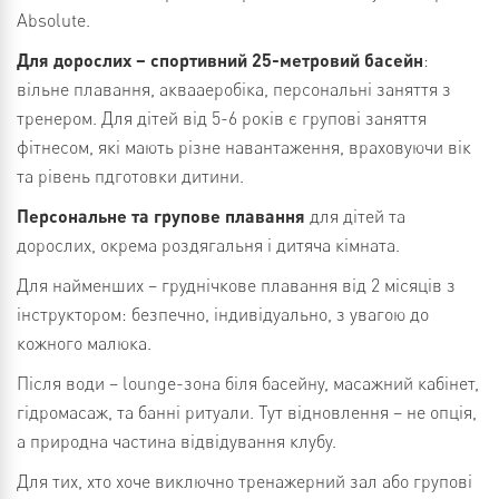
Absolute.
Для дорослих – спортивний 25-метровий басейн
:
вільне плавання, аквааеробіка, персональні заняття з
тренером. Для дітей від 5-6 років є групові заняття
фітнесом, які мають різне навантаження, враховуючи вік
та рівень пдготовки дитини.
Персональне та групове плавання
для дітей та
дорослих, окрема роздягальня і дитяча кімната.
Для найменших – груднічкове плавання від 2 місяців з
інструктором: безпечно, індивідуально, з увагою до
кожного малюка.
Після води – lounge-зона біля басейну, масажний кабінет,
гідромасаж, та банні ритуали. Тут відновлення – не опція,
а природна частина відвідування клубу.
Для тих, хто хоче виключно тренажерний зал або групові