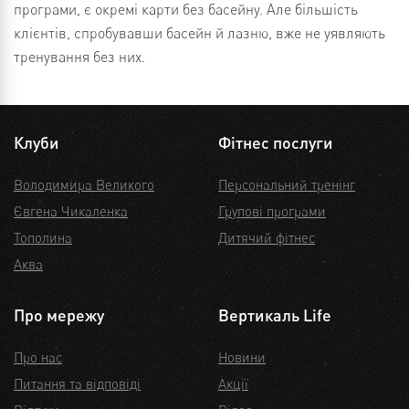
програми, є окремі карти без басейну. Але більшість
клієнтів, спробувавши басейн й лазню, вже не уявляють
тренування без них.
Клуби
Фітнес послуги
Володимира Великого
Персональний тренінг
Євгена Чикаленка
Групові програми
Тополина
Дитячий фітнес
Аква
Про мережу
Вертикаль Life
Про нас
Новини
Питання та відповіді
Акції