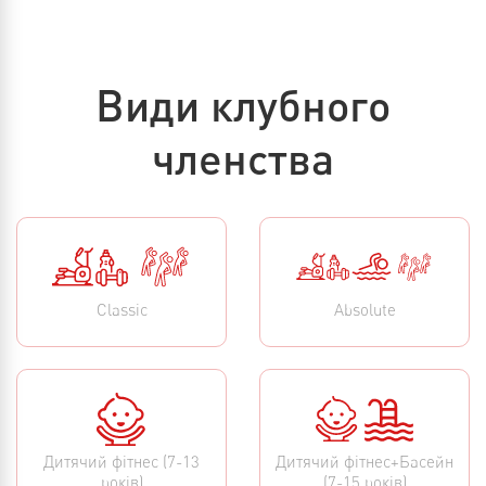
Види клубного
членства
Classic
Absolute
Дитячий фітнес (7-13
Дитячий фітнес+Басейн
років)
(7-15 років)