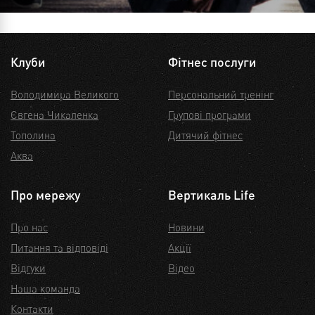
Клуби
Фітнес послуги
Володимира Великого
Персональний тренінг
Євгена Чикаленка
Групові програми
Тополина
Дитячий фітнес
Аква
Про мережу
Вертикаль Life
Про нас
Новини
Питання та відповіді
Акції
Відгуки
Відео
Наша команда
Контакти