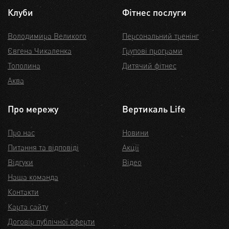
Клуби
Фітнес послуги
Володимира Великого
Персональний тренінг
Євгена Чикаленка
Групові програми
Тополина
Дитячий фітнес
Аква
Про мережу
Вертикаль Life
Про нас
Новини
Питання та відповіді
Акції
Відгуки
Відео
Наша команда
Контакти
Карта сайту
Договір публічної оферти