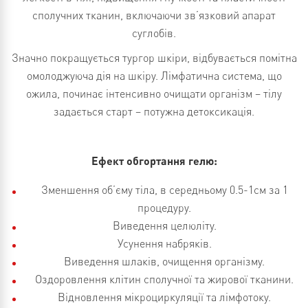
сполучних тканин, включаючи зв’язковий апарат
суглобів.
Значно покращується тургор шкіри, відбувається помітна
омолоджуюча дія на шкіру. Лімфатична система, що
ожила, починає інтенсивно очищати організм – тілу
задається старт – потужна детоксикація.
Ефект обгортання гелю:
Зменшення об’єму тіла, в середньому 0.5-1см за 1
процедуру.
Виведення целюліту.
Усунення набряків.
Виведення шлаків, очищення організму.
Оздоровлення клітин сполучної та жирової тканини.
Відновлення мікроциркуляції та лімфотоку.