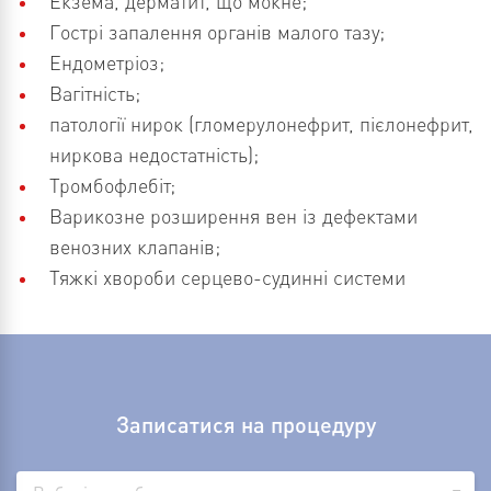
Екзема, дерматит, що мокне;
Гострі запалення органів малого тазу;
Ендометріоз;
Вагітність;
патології нирок (гломерулонефрит, пієлонефрит,
ниркова недостатність);
Тромбофлебіт;
Варикозне розширення вен із дефектами
венозних клапанів;
Тяжкі хвороби серцево-судинні системи
Записатися на процедуру