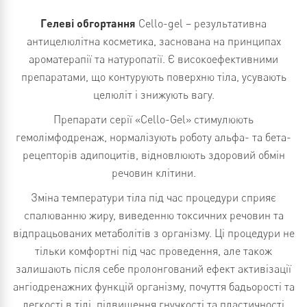
Гелеві обгортання
Cello-gel – результативна
антицелюлітна косметика, заснована на принципах
ароматерапії та натуропатії. Є високоефективними
препаратами, що контурують поверхню тіла, усувають
целюліт і знижують вагу.
Препарати серії «Cello-Gel» стимулюють
гемолімфодренаж, нормалізують роботу альфа- та бета-
рецепторів адипоцитів, відновлюють здоровий обмін
речовин клітини.
Зміна температури тіла під час процедури сприяє
спалюванню жиру, виведенню токсичних речовин та
відпрацьованих метаболітів з організму. Ці процедури не
тільки комфортні під час проведення, але також
залишають після себе пролонгований ефект активізації
ангіодренажних функцій організму, почуття бадьорості та
легкості в тілі, підвищення гнучкості та пластичності