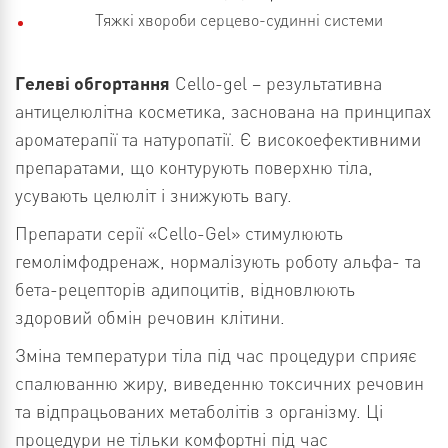
Тяжкі хвороби серцево-судинні системи
Гелеві обгортання
Cello-gel – результативна
антицелюлітна косметика, заснована на принципах
ароматерапії та натуропатії. Є високоефективними
препаратами, що контурують поверхню тіла,
усувають целюліт і знижують вагу.
Препарати серії «Cello-Gel» стимулюють
гемолімфодренаж, нормалізують роботу альфа- та
бета-рецепторів адипоцитів, відновлюють
здоровий обмін речовин клітини.
Зміна температури тіла під час процедури сприяє
спалюванню жиру, виведенню токсичних речовин
та відпрацьованих метаболітів з організму. Ці
процедури не тільки комфортні під час