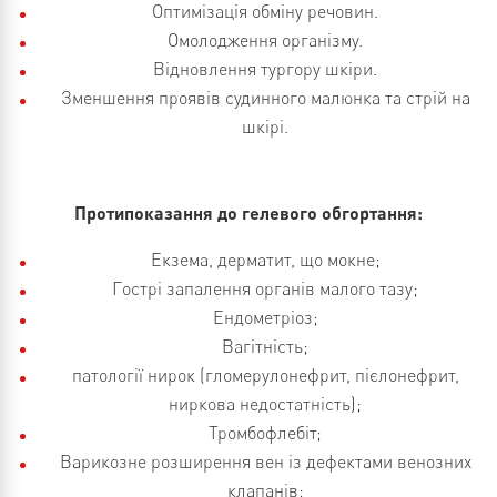
Оптимізація обміну речовин.
Омолодження організму.
Відновлення тургору шкіри.
Зменшення проявів судинного малюнка та стрій на
шкірі.
Протипоказання до гелевого обгортання:
Екзема, дерматит, що мокне;
Гострі запалення органів малого тазу;
Ендометріоз;
Вагітність;
патології нирок (гломерулонефрит, пієлонефрит,
ниркова недостатність);
Тромбофлебіт;
Варикозне розширення вен із дефектами венозних
клапанів;