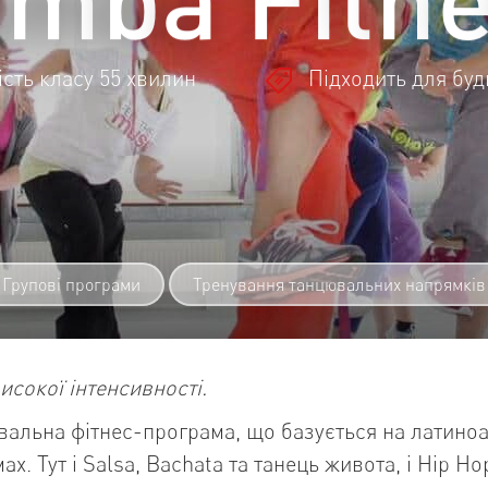
сть класу 55 хвилин
Підходить для буд
Групові програми
Тренування танцювальних напрямків
исокої інтенсивності.
вальна фітнес-програма, що базується на латино
ах. Тут і Salsa, Bachata та танець живота, і Hip Ho