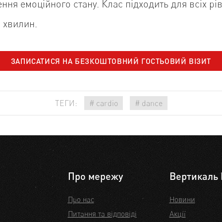
ня емоційного стану. Клас підходить для всіх рів
5 хвилин.
ЗАПИСАТИСЯ НА
БЕЗКОШТОВНИЙ ГОСТЬОВИЙ ВІЗИТ
ТЕГИ:
# cardio
# dance
Про мережу
Вертикаль 
Про нас
Новини
Питання та відповіді
Акції