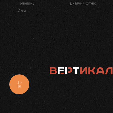
Тополина
Дитячий фітнес
Аква
КНОПКА
СВЯЗИ