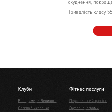
схуднення, покращен
Тривалість класу 5
Клуби
Фітнес послуги
Володимира Великого
Персональний тренінг
Євгена Чикаленка
Групові програми