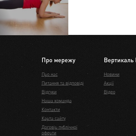
Про мережу
Вертикаль 
Про нас
Новини
Питання та відповіді
Акції
Відгуки
Відео
Наша команда
Контакти
Карта сайту
Договір публічної
оферти