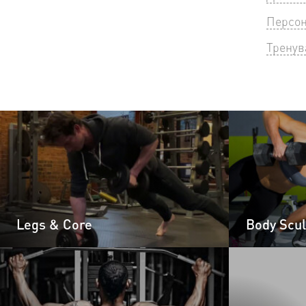
Персон
Тренув
Legs & Core
Body Scul