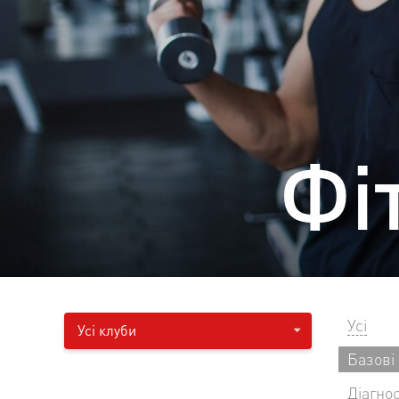
Фі
Усі
Усі клуби
Базові
Діагно