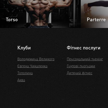
Torso
Parterre
Клуби
Фітнес послуги
Володимира Великого
Персональний тренінг
Євгена Чикаленка
Групові програми
Тополина
Дитячий фітнес
Аква