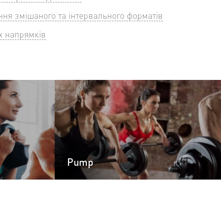
ня змішаного та інтервального форматів
х напрямків
Pump