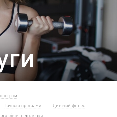
уги
 програм
Групові програми
Дитячий фітнес
ого рівня підготовки