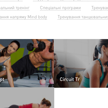
альний тренінг
Спеціальні програми
Тренуван
ання напряму Mind body
Тренування танцювальни
pt
Circuit Tr