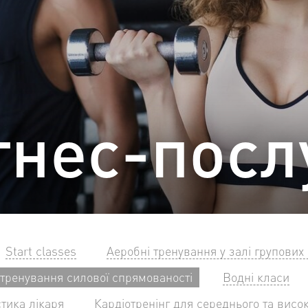
тнес-посл
Start classes
Аеробні тренування у залі групових
 тренування силової спрямованості
Водні класи
стика лікаря
Кардіотренінг для середнього та висок