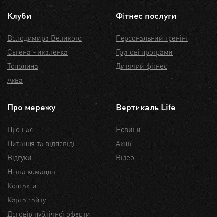
Клуби
Фітнес послуги
Володимира Великого
Персональний тренінг
Євгена Чикаленка
Групові програми
Тополина
Дитячий фітнес
Аква
Про мережу
Вертикаль Life
Про нас
Новини
Питання та відповіді
Акції
Відгуки
Відео
Наша команда
Контакти
Карта сайту
Договір публічної оферти