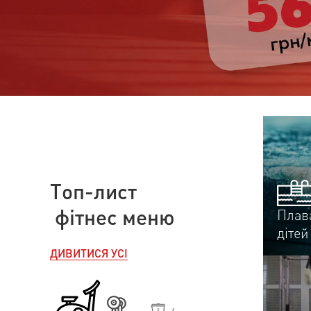
Плав
дітей