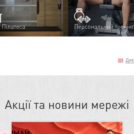
ї Пілатеса
Персональний тренінг
Див
Акції та новини мережі