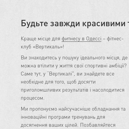
Будьте завжди красивими 
життя з
Краще місце для
фитнесу в Одессі
– фітнес-
клуб «Вертикаль»!
Ви знаходитесь у пошуку ідеального місця, де
ть
можна втілити у життя свої спортивні амбіції?
і навіть
Саме тут, у “Вертикалі”, ви знайдете все
идбання
необхідне для того, щоб досягти
 боку –
приголомшливих результатів і насолодитися
й стимул.
процесом.
це
Ми пропонуємо найсучасніше обладнання та
 свій
інноваційні програми тренувань для
ливості
досягнення ваших цілей. Позбавляйтеся