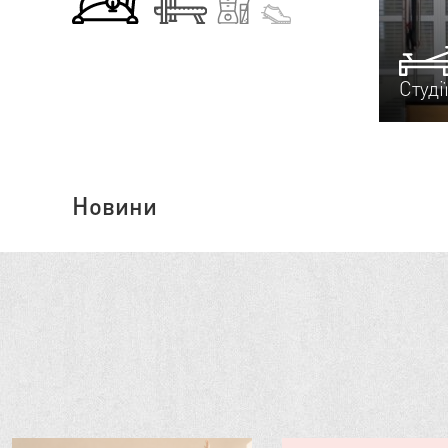
Студі
Новини